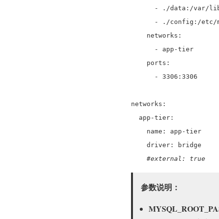
- ./data:/var/lib
- ./config:/etc/my
networks:
- app-tier
ports:
- 3306:3306
networks:
app-tier:
name: app-tier
driver: bridge
#external: true
参数说明：
MYSQL_ROOT_P