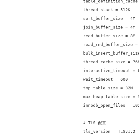
table_definition_cache
thread_stack = 512K
sort_buffer_size = 4M
join_buffer_size = 4M
read_buffer_size = 8M
read_rnd_buffer_size =
bulk_insert_buffer_siz
thread_cache_size = 76
interactive_timeout = 
wait_timeout = 600
tmp_table_size = 32M
max_heap_table_size = 
innodb_open_files = 10
# TLS 配置
tls_version = TLSv1.2