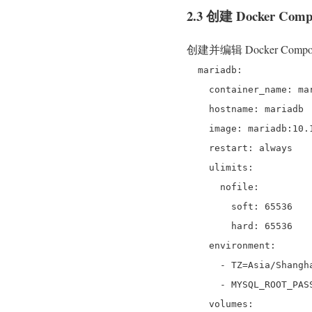
2.3 创建 Docker Co
创建并编辑 Docker Com
mariadb:
container_name: mar
hostname: mariadb
image: mariadb:10.1
restart: always
ulimits:
nofile:
soft: 65536
hard: 65536
environment:
- TZ=Asia/Shangh
- MYSQL_ROOT_PASSWO
volumes: