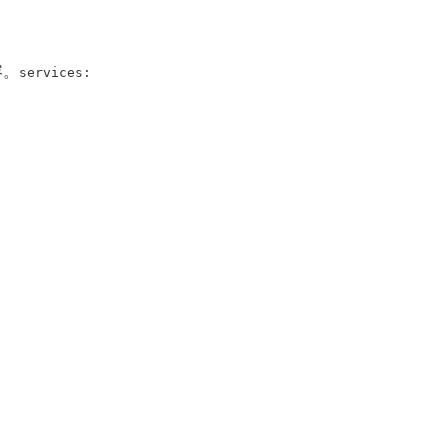
容。
services: