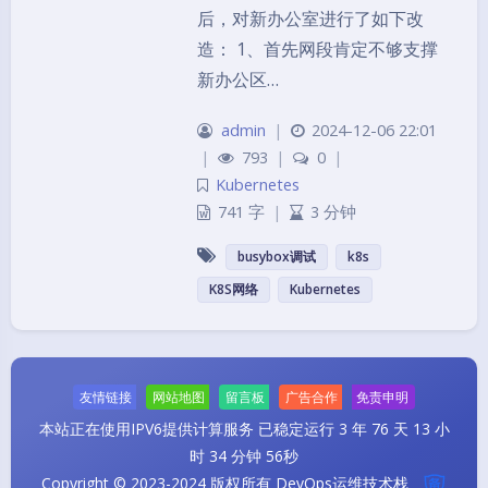
后，对新办公室进行了如下改
造： 1、首先网段肯定不够支撑
新办公区…
admin
|
2024-12-06 22:01
|
793
|
0
|
Kubernetes
741 字
|
3 分钟
busybox调试
k8s
夜间模式
K8S网络
Kubernetes
Sans Serif
Serif
浅阴影
深阴影
友情链接
网站地图
留言板
广告合作
免责申明
关闭
日落
暗化
灰度
本站正在使用IPV6提供计算服务
已稳定运行 3 年 76 天 13 小
时 34 分钟 57秒
Copyright © 2023-2024 版权所有 DevOps运维技术栈