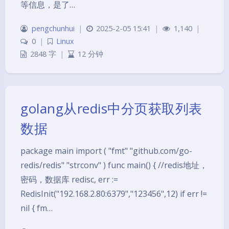
等信息，是了…
pengchunhui
|
2025-2-05 15:41
|
1,140
|
0
|
Linux
2848 字
|
12 分钟
golang从redis中分页获取列表
数据
package main import ( "fmt" "github.com/go-
redis/redis" "strconv" ) func main() { //redis地址，
密码，数据库 redisc, err :=
RedisInit("192.168.2.80:6379","123456",12) if err !=
nil { fm…