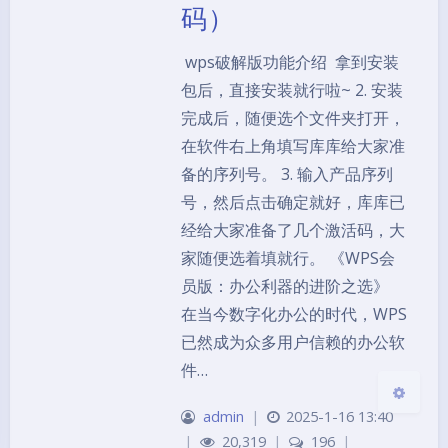
码）
wps破解版功能介绍 拿到安装
包后，直接安装就行啦~ 2. 安装
完成后，随便选个文件夹打开，
在软件右上角填写库库给大家准
夜间模式
备的序列号。 3. 输入产品序列
号，然后点击确定就好，库库已
Sans Serif
Serif
经给大家准备了几个激活码，大
浅阴影
深阴影
家随便选着填就行。 《WPS会
员版：办公利器的进阶之选》
关闭
日落
暗化
灰度
在当今数字化办公的时代，WPS
已然成为众多用户信赖的办公软
件…
admin
|
2025-1-16 13:40
|
20,319
|
196
|