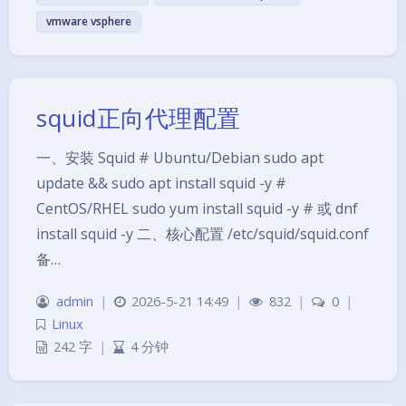
vmware vsphere
squid正向代理配置
一、安装 Squid # Ubuntu/Debian sudo apt
update && sudo apt install squid -y #
CentOS/RHEL sudo yum install squid -y # 或 dnf
install squid -y 二、核心配置 /etc/squid/squid.conf
备…
admin
|
2026-5-21 14:49
|
832
|
0
|
Linux
242 字
|
4 分钟