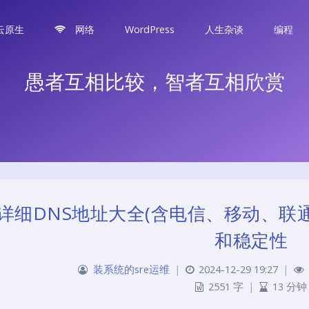
云原生
网络
WordPress
人生杂谈
编程
愚者互相比较，智者互相欣赏
详细DNS地址大全(含电信、移动、联通
和稳定性
装系统的sre运维
|
2024-12-29 19:27
|
2551 字
|
13 分钟