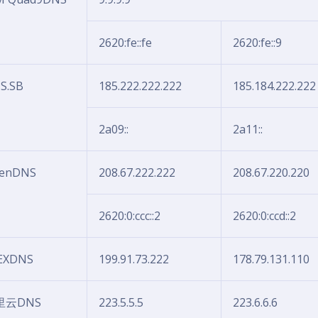
2620:fe::fe
2620:fe::9
S.SB
185.222.222.222
185.184.222.222
2a09::
2a11::
enDNS
208.67.222.222
208.67.220.220
2620:0:ccc::2
2620:0:ccd::2
EXDNS
199.91.73.222
178.79.131.110
里云DNS
223.5.5.5
223.6.6.6