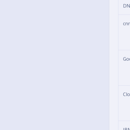
DN
cn
Go
Cl
IB