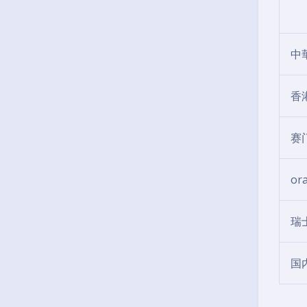
中
香
赛
or
瑞
国