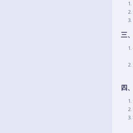
三、
四、