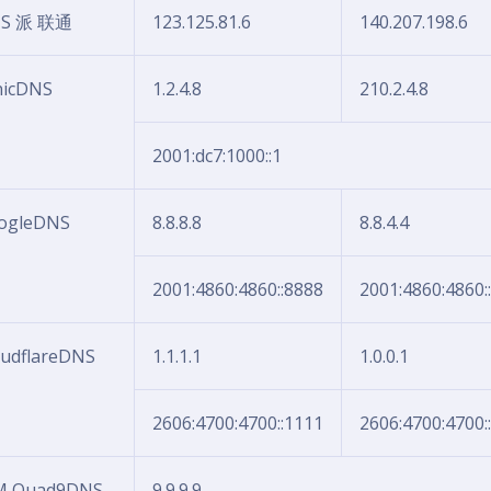
S 派 联通
123.125.81.6
140.207.198.6
nicDNS
1.2.4.8
210.2.4.8
2001:dc7:1000::1
ogleDNS
8.8.8.8
8.8.4.4
2001:4860:4860::8888
2001:4860:4860:
oudflareDNS
1.1.1.1
1.0.0.1
2606:4700:4700::1111
2606:4700:4700:
M Quad9DNS
9.9.9.9