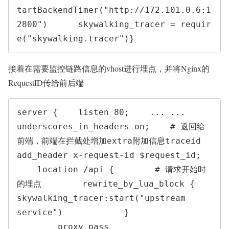
tartBackendTimer("http://172.101.0.6:1
2800")      skywalking_tracer = requir
e("skywalking.tracer")}
接着在需要监控链路信息的vhost进行埋点，并将Nginx的
RequestID传给前后端
server {    listen 80;    ... ...    
underscores_in_headers on;    # 返回给
前端，前端在拦截处增加extra附加信息traceid    
add_header x-request-id $request_id;

    location /api {        # 请求开始时
的埋点        rewrite_by_lua_block {                
skywalking_tracer:start("upstream 
service")            }

        proxy_pass 