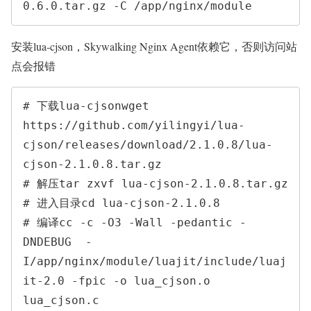
0.6.0.tar.gz -C /app/nginx/module
安装lua-cjson，Skywalking Nginx Agent依赖它，否则访问站
点会报错
# 下载lua-cjsonwget 
https://github.com/yilingyi/lua-
cjson/releases/download/2.1.0.8/lua-
cjson-2.1.0.8.tar.gz

# 解压tar zxvf lua-cjson-2.1.0.8.tar.gz

# 进入目录cd lua-cjson-2.1.0.8

# 编译cc -c -O3 -Wall -pedantic -
DNDEBUG  -
I/app/nginx/module/luajit/include/luaj
it-2.0 -fpic -o lua_cjson.o 
lua_cjson.c
