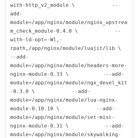
with-http_v2_module \            --
add-
module=/app/nginx/module/nginx_upstrea
m_check_module-0.4.0 \            --
with-ld-opt=-Wl,-
rpath,/app/nginx/module/luajit/lib \            
--add-
module=/app/nginx/module/headers-more-
nginx-module-0.33 \            --add-
module=/app/nginx/module/ngx_devel_kit
-0.3.0 \            --add-
module=/app/nginx/module/lua-nginx-
module-0.10.10 \            --add-
module=/app/nginx/module/set-misc-
nginx-module-0.31 \            --add-
module=/app/nginx/module/skywalking-