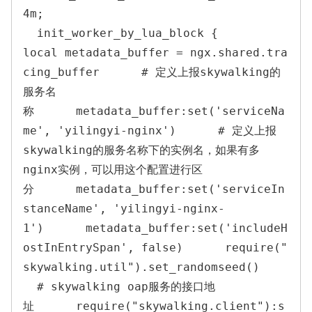
4m;

  init_worker_by_lua_block {      
local metadata_buffer = ngx.shared.tra
cing_buffer      # 定义上报skywalking的
服务名
称      metadata_buffer:set('serviceNa
me', 'yilingyi-nginx')      # 定义上报
skywalking的服务名称下的实例名，如果有多
nginx实例，可以用这个配置进行区
分      metadata_buffer:set('serviceIn
stanceName', 'yilingyi-nginx-
1')      metadata_buffer:set('includeH
ostInEntrySpan', false)      require("
skywalking.util").set_randomseed()    
  # skywalking oap服务的接口地
址      require("skywalking.client"):s