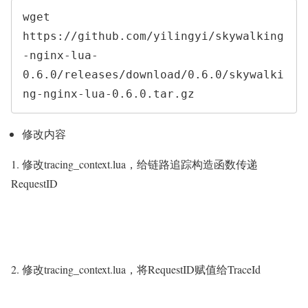
wget 
https://github.com/yilingyi/skywalking
-nginx-lua-
0.6.0/releases/download/0.6.0/skywalki
ng-nginx-lua-0.6.0.tar.gz
修改内容
1. 修改tracing_context.lua，给链路追踪构造函数传递
RequestID
2. 修改tracing_context.lua，将RequestID赋值给TraceId