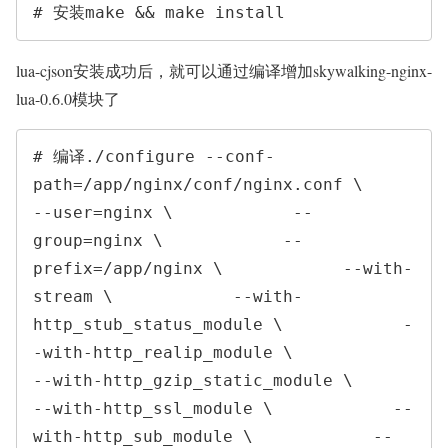
# 安装make && make install
lua-cjson安装成功后，就可以通过编译增加skywalking-nginx-
lua-0.6.0模块了
# 编译./configure --conf-
path=/app/nginx/conf/nginx.conf \            
--user=nginx \            --
group=nginx \            --
prefix=/app/nginx \            --with-
stream \            --with-
http_stub_status_module \            -
-with-http_realip_module \            
--with-http_gzip_static_module \            
--with-http_ssl_module \            --
with-http_sub_module \            --