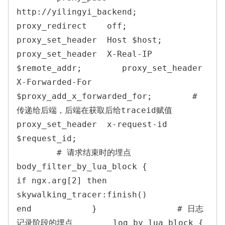
http://yilingyi_backend;        
proxy_redirect    off;        
proxy_set_header  Host $host;        
proxy_set_header  X-Real-IP 
$remote_addr;        proxy_set_header  
X-Forwarded-For 
$proxy_add_x_forwarded_for;        # 
传递给后端，后端在获取后给traceid赋值        
proxy_set_header  x-request-id 
$request_id;

        # 请求结束时的埋点        
body_filter_by_lua_block {                
if ngx.arg[2] then                    
skywalking_tracer:finish()                
end            }                # 日志
记录阶段的埋点        log_by_lua_block {                