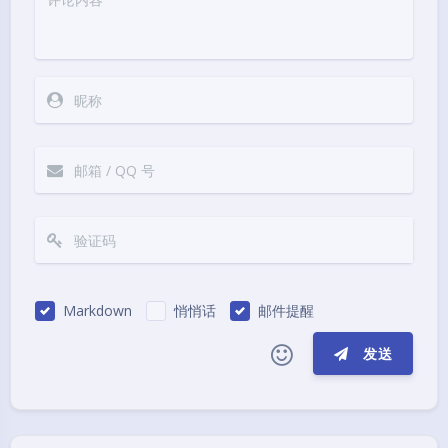
Markdown
悄悄话
邮件提醒
发送
|´・ω・)ノ
ヾ(≧∇≦*)ゝ
(☆ω☆)