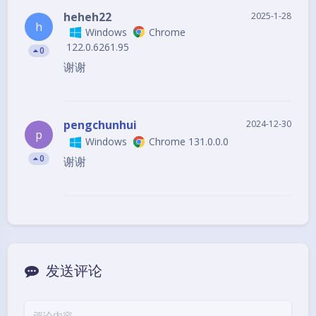
heheh22
2025-1-28
h
Windows
Chrome
122.0.6261.95
0
谢谢
pengchunhui
2024-12-30
p
Windows
Chrome 131.0.0.0
0
谢谢
发送评论