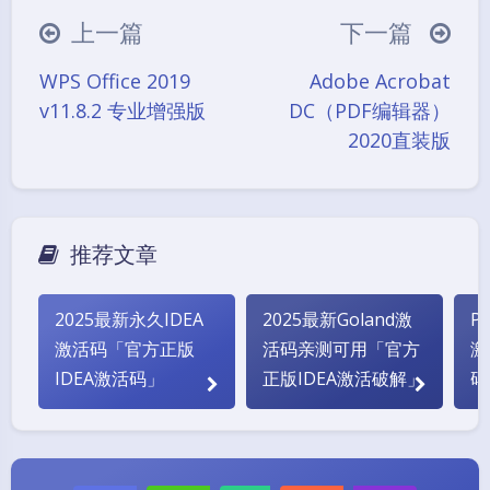
（╯‵□′）╯︵┴─┴
￣﹃￣
(/ω＼)
上一篇
下一篇
∠( ᐛ 」∠)＿
(๑•̀ㅁ•́ฅ)
→_→
WPS Office 2019
Adobe Acrobat
୧(๑•̀⌄•́๑)૭
٩(ˊᗜˋ*)و
(ノ°ο°)ノ
v11.8.2 专业增强版
DC（PDF编辑器）
(´இ皿இ｀)
⌇●﹏●⌇
(ฅ´ω`ฅ)
2020直装版
(╯°A°)╯︵○○○
φ(￣∇￣o)
ヾ(´･ ･｀｡)ノ"
( ง ᵒ̌皿ᵒ̌)ง⁼³₌₃
(ó﹏ò｡)
Σ(っ °Д °;)っ
( ,,´･ω･)ﾉ"(´っω･｀｡)
推荐文章
╮(╯▽╰)╭
o(*////▽////*)q
＞﹏＜
( ๑´•ω•) "(ㆆᴗㆆ)
2025最新永久IDEA
2025最新Goland激
P
激活码「官方正版
活码亲测可用「官方
激
夜间模式
IDEA激活码」
正版IDEA激活破解」
码
Sans Serif
Serif
浅阴影
深阴影