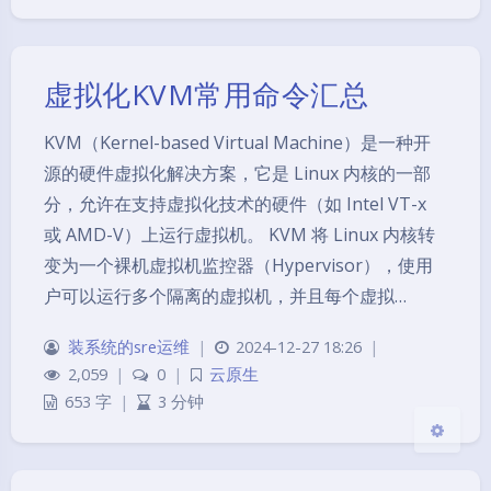
虚拟化KVM常用命令汇总
KVM（Kernel-based Virtual Machine）是一种开
夜间模式
源的硬件虚拟化解决方案，它是 Linux 内核的一部
分，允许在支持虚拟化技术的硬件（如 Intel VT-x
Sans Serif
Serif
或 AMD-V）上运行虚拟机。 KVM 将 Linux 内核转
变为一个裸机虚拟机监控器（Hypervisor），使用
浅阴影
深阴影
户可以运行多个隔离的虚拟机，并且每个虚拟…
关闭
日落
暗化
灰度
装系统的sre运维
|
2024-12-27 18:26
|
2,059
|
0
|
云原生
653 字
|
3 分钟