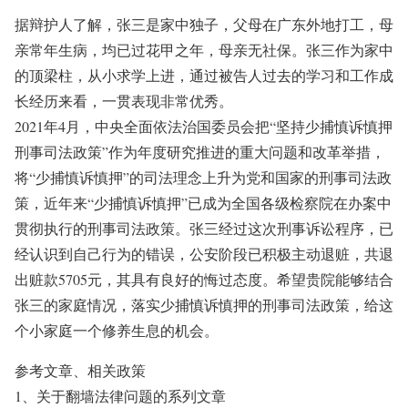
据辩护人了解，张三是家中独子，父母在广东外地打工，母
亲常年生病，均已过花甲之年，母亲无社保。张三作为家中
的顶梁柱，从小求学上进，通过被告人过去的学习和工作成
长经历来看，一贯表现非常优秀。
2021年4月，中央全面依法治国委员会把“坚持少捕慎诉慎押
刑事司法政策”作为年度研究推进的重大问题和改革举措，
将“少捕慎诉慎押”的司法理念上升为党和国家的刑事司法政
策，近年来“少捕慎诉慎押”已成为全国各级检察院在办案中
贯彻执行的刑事司法政策。张三经过这次刑事诉讼程序，已
经认识到自己行为的错误，公安阶段已积极主动退赃，共退
出赃款5705元，其具有良好的悔过态度。希望贵院能够结合
张三的家庭情况，落实少捕慎诉慎押的刑事司法政策，给这
个小家庭一个修养生息的机会。
参考文章、相关政策
1、关于翻墙法律问题的系列文章