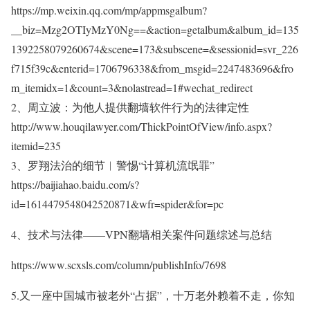
https://mp.weixin.qq.com/mp/appmsgalbum?
__biz=Mzg2OTIyMzY0Ng==&action=getalbum&album_id=135
1392258079260674&scene=173&subscene=&sessionid=svr_226
f715f39c&enterid=1706796338&from_msgid=2247483696&fro
m_itemidx=1&count=3&nolastread=1#wechat_redirect
2、周立波：为他人提供翻墙软件行为的法律定性
http://www.houqilawyer.com/ThickPointOfView/info.aspx?
itemid=235
3、罗翔法治的细节︱警惕“计算机流氓罪”
https://baijiahao.baidu.com/s?
id=1614479548042520871&wfr=spider&for=pc
4、技术与法律——VPN翻墙相关案件问题综述与总结
https://www.scxsls.com/column/publishInfo/7698
5.又一座中国城市被老外“占据”，十万老外赖着不走，你知