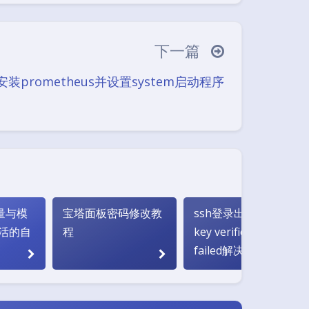
(≧∇≦*)ゝ
(☆ω☆)
─┴
￣﹃￣
(/ω＼)
∠( ᐛ 」∠)＿
下一篇
→
୧(๑•̀⌄•́๑)૭
٩(ˊᗜˋ*)و
安装prometheus并设置system启动程序
இ皿இ｀)
⌇●﹏●⌇
(ฅ´ω`ฅ)
○
φ(￣∇￣o)
ヾ(´･ ･｀｡)ノ"
(ó﹏ò｡)
Σ(っ °Д °;)っ
｀｡)
╮(╯▽╰)╭
o(*////▽////*)q
夜间模式
ω•) "(ㆆᴗㆆ)
Sans Serif
Serif
变量与模
宝塔面板密码修改教
ssh登录出现Host
活的自
程
key verification
浅阴影
深阴影
failed解决办法
关闭
日落
暗化
灰度