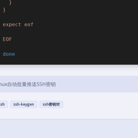
  }
}
expect eof
EOF
done
inux自动批量推送SSH密钥
ssh
ssh-keygen
ssh密钥对