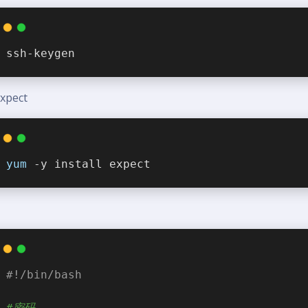
ssh-keygen
pect
yum
 -y install expect
#!/bin/bash
#密码