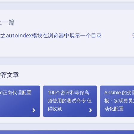
|´・ω・)ノ
ヾ
（╯‵□′）╯︵┴
上一篇
(๑•̀ㅁ•́ฅ)
→_
nx之autoindex模块在浏览器中展示一个目录
(ノ°ο°)ノ
(´
(╯°A°)╯︵○○
( ง ᵒ̌皿ᵒ̌)ง⁼³₌₃
( ,,´･ω･)ﾉ"(´っω･
推荐文章
＞﹏＜
( ๑´•
uid正向代理配置
100个密评和等保高
Ansible 的
频使用的测试命令 值
板：实现更灵
得收藏
动化配置