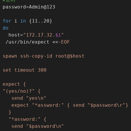
password=Admin@123
for
 i 
in
 {11..20}
do
  host=
"172.17.32.
$i
"
 /usr/bin/expect <<-
EOF
spawn ssh-copy-id root@$host
set timeout 300
expect {
"(yes/no)?" {
   send "yes\n"
   expect "*assword:" { send "$password\r"}
  }
  "*assword:" {
   send "$password\n"