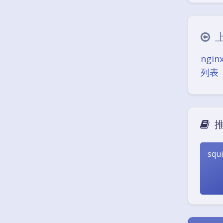
ngi
列表
sq