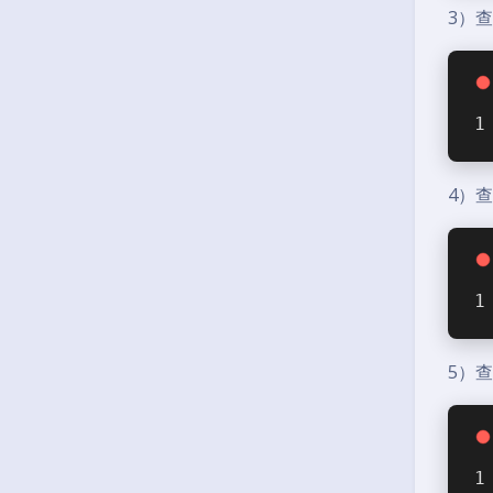
3）
4）查
5）