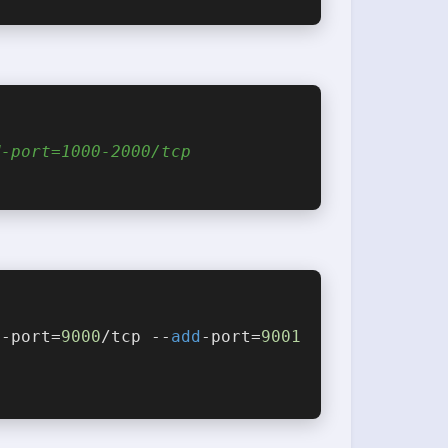
d-port=1000-2000/tcp
d
-port=
9000
/tcp --
add
-port=
9001