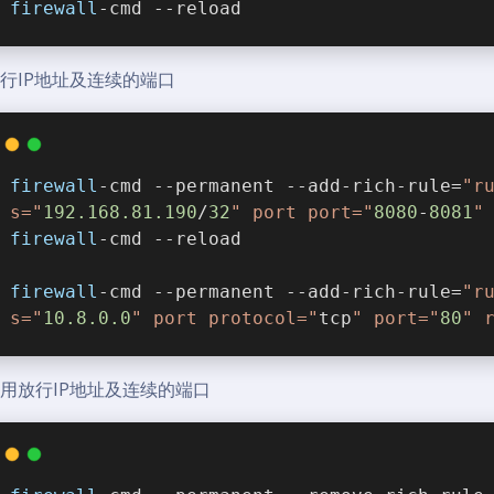
firewall
-cmd --reload
放行IP地址及连续的端口
firewall
-cmd --permanent --add-rich-rule=
"r
s="
192.168.81.190
/
32
" port port="
8080
-
8081
"
firewall
-cmd --reload
firewall
-cmd --permanent --add-rich-rule=
"r
s="
10.8.0.0
" port protocol="
tcp
" port="
80
" 
禁用放行IP地址及连续的端口