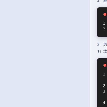
2、
3、
1）