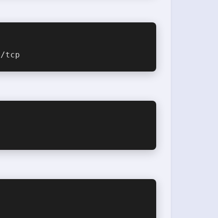
0
/tcp