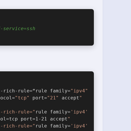
d-service=ssh
d-rich-rule=“rule family=
"ipv4"
tocol=
"tcp"
 port=
"21"
 accept
"
d-rich-rule="
rule family=
'ipv4'
col=tcp port=1-21 accept
"
d-rich-rule="
rule family=
'ipv4'