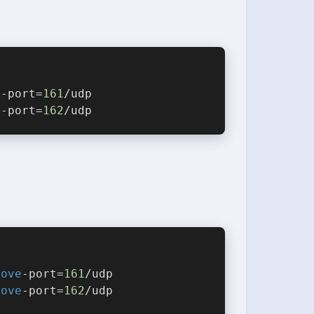
d
-port=
161
/udp
d
-port=
162
/udp
move
-port=
161
/udp
move
-port=
162
/udp