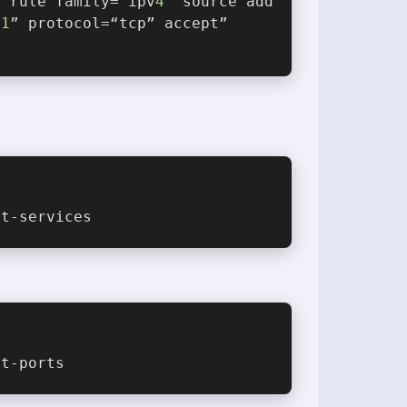
=“rule family=“ipv
4
” source add
81
” protocol=“tcp” accept”
st-services
st-ports