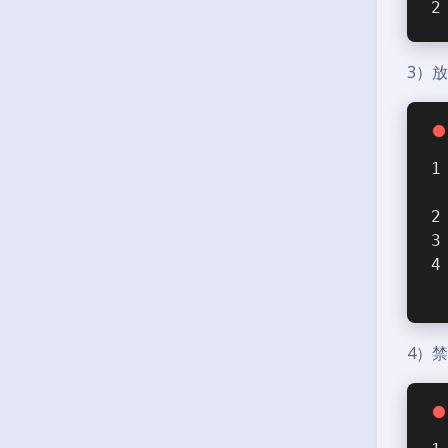
3）
4）