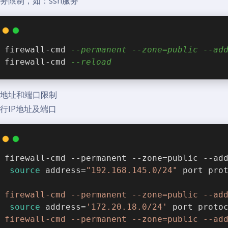
服务限制，如：ssh服务
firewall-cmd 
--permanent --zone=public --ad
firewall-cmd 
--reload
源地址和端口限制
放行IP地址及端口
firewall-cmd --permanent --zone=public --ad
source
 address=
"192.168.145.0/24"
 port pro
firewall-cmd --permanent --zone=public --ad
source
 address=
'172.20.18.0/24'
 port proto
firewall-cmd --permanent --zone=public --ad