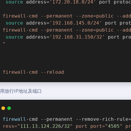
source
 address=
'172.20.18.0/24'
 port proto
firewall-cmd --permanent --zone=public --ad
source
 address=
'192.168.145.0/24'
 port pro
firewall-cmd --permanent --zone=public --ad
source
 address=
'192.168.31.150/32'
 port pr
"
firewall-cmd --reload
禁用放行IP地址及端口
firewall
-cmd --permanent --remove-rich-rule
ress="
111.13.124.226
/
32
" port port="
4505
" p