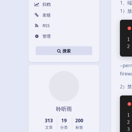
1、
归档
1）放
友链
RSS
管理
搜索
–per
fire
2）禁
聆听雨
313
19
200
文章
分类
标签