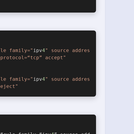
ule family="
ipv
4
" source addres
 protocol=“tcp” accept"
ule family="
ipv
4
" source addres
reject"