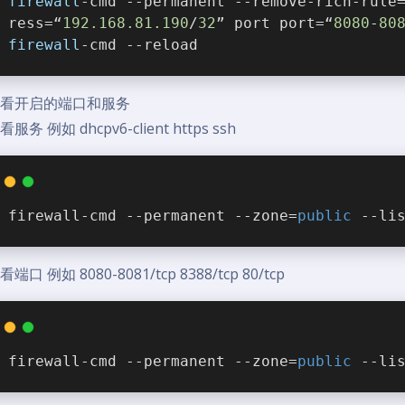
firewall
-cmd --permanent --remove-rich-rule
ress=“
192.168.81.190
/
32
” port port=“
8080
-
80
firewall
-cmd --reload
查看开启的端口和服务
服务 例如 dhcpv6-client https ssh
firewall-cmd --permanent --zone=
public
 --li
端口 例如 8080-8081/tcp 8388/tcp 80/tcp
firewall-cmd --permanent --zone=
public
 --li