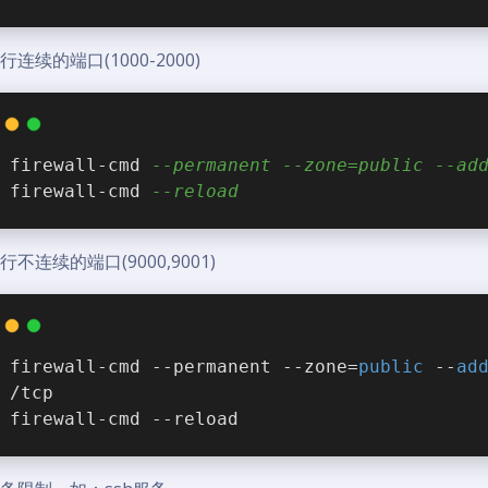
行连续的端口(1000-2000)
firewall-cmd 
--permanent --zone=public --ad
firewall-cmd 
--reload
行不连续的端口(9000,9001)
firewall-cmd --permanent --zone=
public
 --
ad
/tcp
firewall-cmd --reload