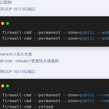
端口限制
开UDP 161/162端口
firewall-cmd --permanent --zone=
public
 --
ad
firewall-cmd --permanent --zone=
public
 --
ad
manent //永久生效
wall-cmd --reload //更新防火墙规则
用UDP 161/162端口
firewall-cmd --permanent --zone=
public
 --
re
firewall-cmd --permanent --zone=
public
 --
re
firewall-cmd --reload