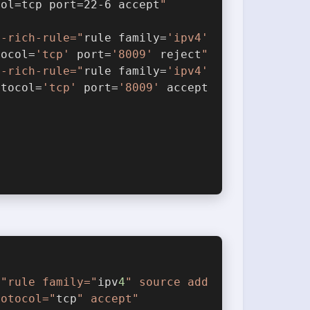
col=tcp port=22-6 accept
"
d-rich-rule="
rule family=
'ipv4'
tocol=
'tcp'
 port=
'8009'
 reject
"
d-rich-rule="
rule family=
'ipv4'
otocol=
'tcp'
 port=
'8009'
 accept
=
"rule family="
ipv
4
" source add
rotocol="
tcp
" accept"