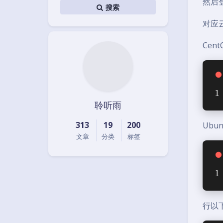
然后
搜索
对应
Cent
聆听雨
313
19
200
Ubun
文章
分类
标签
行以下