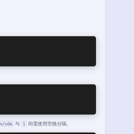
与
间需使用空格分隔。
v/vda
1