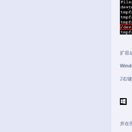
扩容
Win
2右
并在