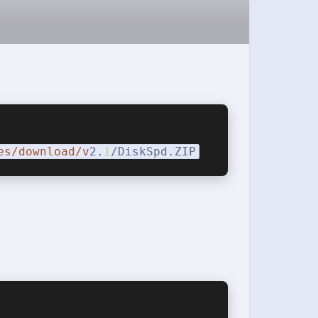
es
/download/v
2.
1
/DiskSpd.ZIP