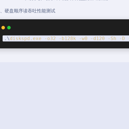
硬盘顺序读吞吐性能测试
.\
diskspd
.exe
-o32
-b128k
-w0
-d120
-Sh
-D