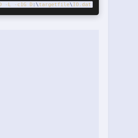
D
-L
-c1G
D
:\
targetfile
\
IO
.dat