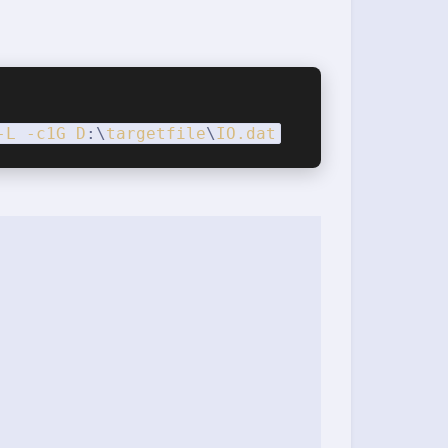
-L
-c1G
D
:\
targetfile
\
IO
.dat