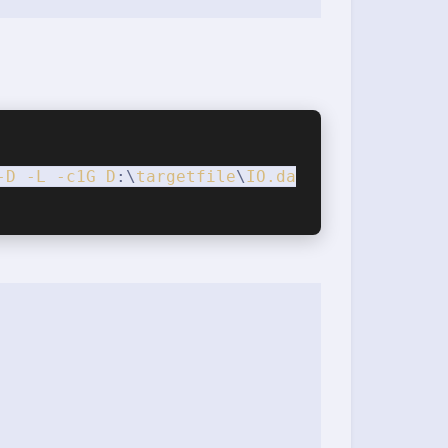
-D
-L
-c1G
D
:\
targetfile
\
IO
.da