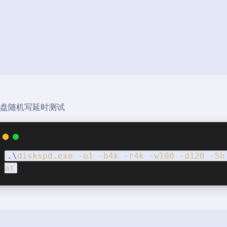
硬盘随机写延时测试
.\
diskspd
.exe
-o1
-b4k
-r4k
-w100
-d120
-Sh
at