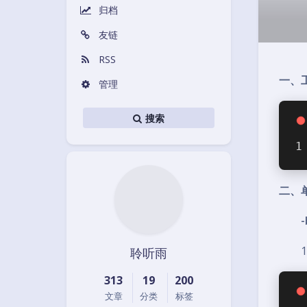
归档
友链
RSS
一、
管理
搜索
二、
-b
1、
聆听雨
313
19
200
文章
分类
标签