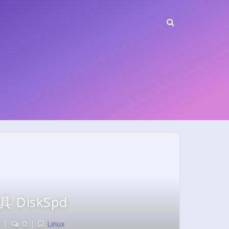
 DiskSpd
|
0
|
Linux