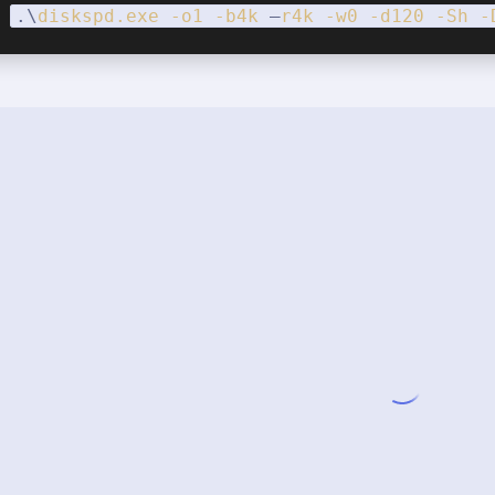
.\
diskspd
.exe
-o1
-b4k
 –
r4k
-w0
-d120
-Sh
-