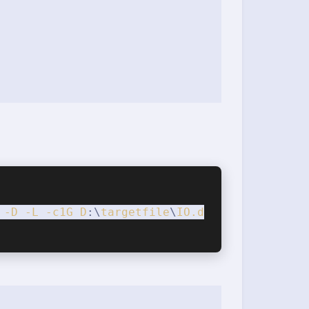
-D
-L
-c1G
D
:\
targetfile
\
IO
.d