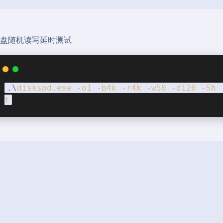
硬盘随机读写延时测试
.\
diskspd
.exe
-o1
-b4k
-r4k
-w50
-d120
-Sh
t