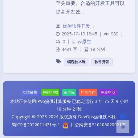
至关重要。合适的开发工具可以
提高开发效…
优创软件开发
|
2025-10-19 18:45
|
989
|
0
|
云原生
4491 字
|
18 分钟
夜间模式
编程技术课
软件开发
Sans Serif
Serif
浅阴影
深阴影
友情链接
网站地图
留言板
广告合作
免责申明
关闭
日落
暗化
灰度
本站正在使用IPV6提供计算服务
已稳定运行 3 年 75 天 9 小时
10 分钟 21秒
Copyright © 2023-2024 版权所有 DevOps运维技术栈
蜀ICP备2022011421号-1
川公网安备51010602002179