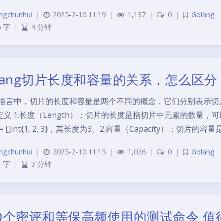
ngchunhui
|
2025-2-10 11:19
|
1,137
|
0
|
Golang
6 字
|
4 分钟
olang切片长度和容量的关系，怎么区分
Go语言中，切片的长度和容量是两个不同的概念，它们分别表示切
义 ‌1.长度（Length）‌：切片的长度是指切片中元素的数量，
ce := []int{1, 2, 3}，其长度为3。‌2.容量（Capacity）‌：
ngchunhui
|
2025-2-10 11:15
|
1,026
|
0
|
Golang
1 字
|
3 分钟
00个密评和等保高频使用的测试命令 值