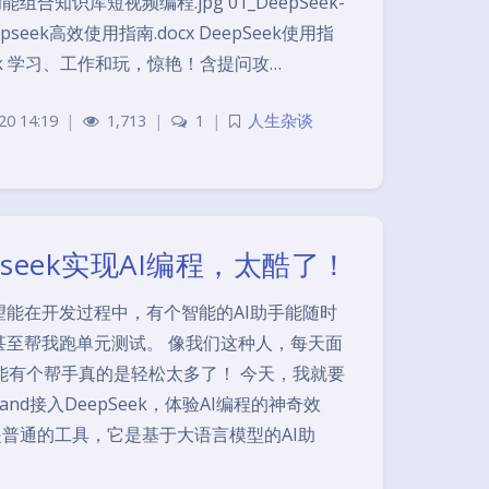
功能组合知识库短视频编程.jpg 01_DeepSeek-
epseek高效使用指南.docx DeepSeek使用指
Seek 学习、工作和玩，惊艳！含提问攻…
20 14:19
|
1,713
|
1
|
人生杂谈
epseek实现AI编程，太酷了！
能在开发过程中，有个智能的AI助手能随时
甚至帮我跑单元测试。 像我们这种人，每天面
能有个帮手真的是轻松太多了！ 今天，我就要
nd接入DeepSeek，体验AI编程的神奇效
不是普通的工具，它是基于大语言模型的AI助