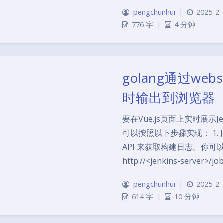
pengchunhui
|
2025-2-
776 字
|
4 分钟
golang通过web
时输出到浏览器
要在Vue.js页面上实时展示
可以按照以下步骤实现： 1. Jenk
API 来获取构建日志。你可以
http://<jenkins-server>/j
pengchunhui
|
2025-2-
614 字
|
10 分钟