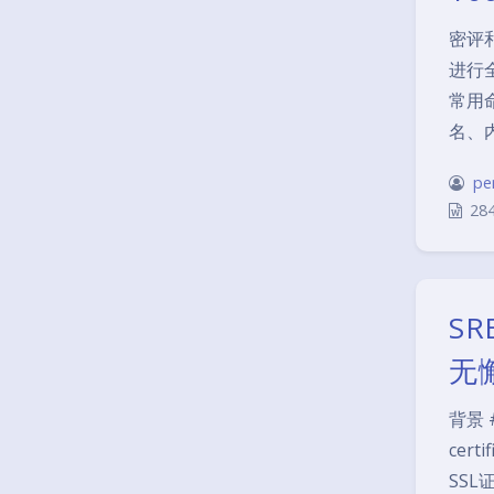
密评
进行
常用
名、
pe
28
S
无
背景 
certi
SSL