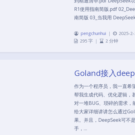
到精通清华.pdf DeepSeek
R1使用指南简版.pdf 02_De
南简版 03_当我用 Deep
pengchunhui
|
2025-2-
295 字
|
2 分钟
Goland接入de
作为一个程序员，我一直希望
帮我生成代码、优化逻辑，
对一堆BUG、琐碎的需求，
给大家详细讲讲怎么通过Gola
果。并且，DeepSeek可
手，…