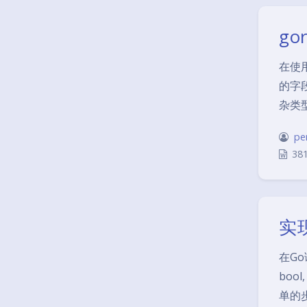
go
在使
的字段
杂类型
pe
38
实
在Go
boo
单的