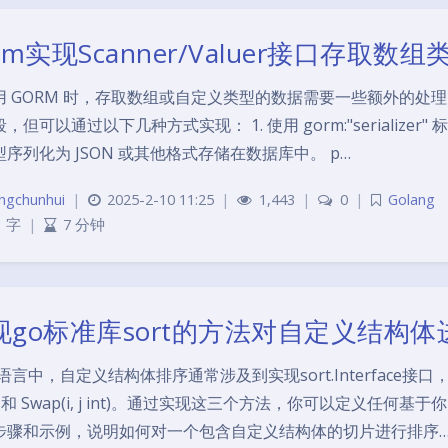
rm实现Scanner/Valuer接口存取
用 GORM 时，存取数组或自定义类型的数据需要一些额外的处理
，但可以通过以下几种方式实现： 1. 使用 gorm:"serializer" 标
序列化为 JSON 或其他格式存储在数据库中。 p…
ngchunhui
|
2025-2-10 11:25
|
1,443
|
0
|
Golang
1 字
|
7 分钟
现go标准库sort的方法对自定义结构
语言中，自定义结构体排序通常涉及到实现sort.Interface接口，该接口定
l, 和 Swap(i, j int)。通过实现这三个方法，你可以定义
步骤和示例，说明如何对一个包含自定义结构体的切片进行排序