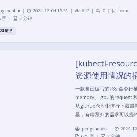
ngchunhui
|
2024-12-04 15:51
|
647
|
0
|
Linux
8 字
|
3 分钟
SSL证书
[kubectl-reso
资源使用情况的
一款自己编写的k8s 命令行插件
memory、 gpu的reque
从github仓库中进行下载
星，有啥额外的需求可以提issuehtt
pengchunhui
|
2024-12
625 字
|
3 分钟