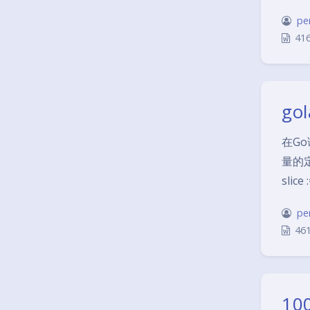
pe
41
g
‌在
量的定
sli
pe
46
1