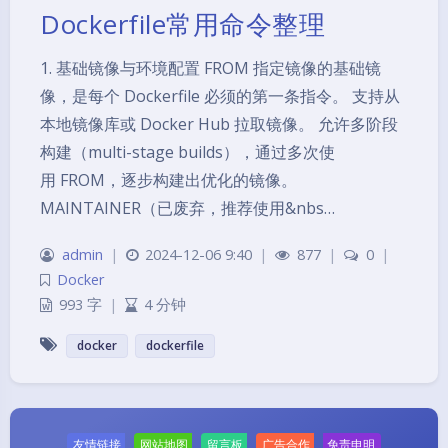
Dockerfile常用命令整理
1. 基础镜像与环境配置 FROM 指定镜像的基础镜
像，是每个 Dockerfile 必须的第一条指令。 支持从
本地镜像库或 Docker Hub 拉取镜像。 允许多阶段
构建（multi-stage builds），通过多次使
用 FROM，逐步构建出优化的镜像。
MAINTAINER（已废弃，推荐使用&nbs…
admin
|
2024-12-06 9:40
|
877
|
0
|
Docker
993 字
|
4 分钟
夜间模式
docker
dockerfile
Sans Serif
Serif
浅阴影
深阴影
友情链接
网站地图
留言板
广告合作
免责申明