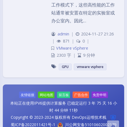
工作模式下，这些高性能的工作
站通常被安置在特定的实验室或
办公室内。因此…
admin
|
2024-11-27 21:26
|
871
|
0
|
VMware vSphere
2303 字
|
9 分钟
夜间模式
GPU
vmware vsphere
Sans Serif
Serif
浅阴影
深阴影
友情链接
网站地图
留言板
广告合作
免责申明
关闭
日落
暗化
灰度
本站正在使用IPV6提供计算服务
已稳定运行 3 年 75 天 16 小
时 44 分钟 11秒
Copyright © 2023-2024 版权所有 DevOps运维技术栈
蜀ICP备2022011421号-1
川公网安备51010602002179