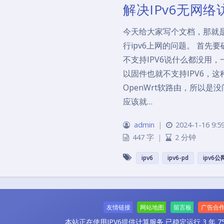
解决IPv6无网
今天给大家写个文档，那就
行ipv6上网的问题。 首先
不支持IPV6说什么都没用
以固件也就不支持IPV6，
OpenWrt软路由，所以
应该就…
admin
|
2024-1-16 9:5
447 字
|
2 分钟
ipv6
ipv6-pd
ipv6
友情链接
网站地图
留言板
广告合
本站正在使用IPV6提供计算服务
已稳定运行 3 年 75