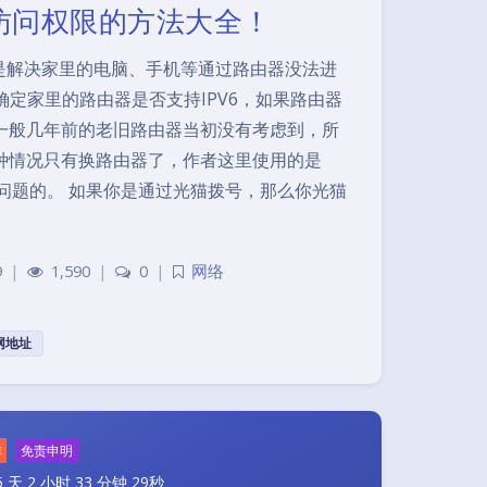
络访问权限的方法大全！
是解决家里的电脑、手机等通过路由器没法进
要确定家里的路由器是否支持IPV6，如果路由器
，一般几年前的老旧路由器当初没有考虑到，所
这种情况只有换路由器了，作者这里使用的是
是没问题的。 如果你是通过光猫拨号，那么你光猫
9
|
1,590
|
0
|
网络
夜间模式
公网地址
Sans Serif
Serif
浅阴影
深阴影
作
免责申明
 天 2 小时 33 分钟 29秒