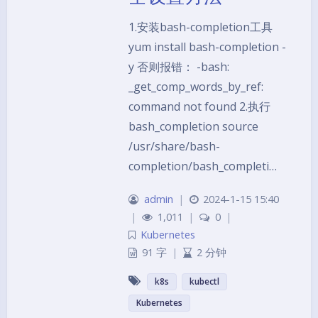
1.安装bash-completion工具
yum install bash-completion -
y 否则报错： -bash:
_get_comp_words_by_ref:
command not found 2.执行
bash_completion source
/usr/share/bash-
completion/bash_completi…
admin
|
2024-1-15 15:40
|
1,011
|
0
|
Kubernetes
91 字
|
2 分钟
k8s
kubectl
夜间模式
Kubernetes