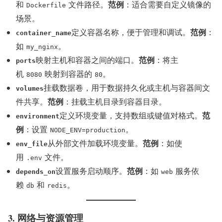
范例
和
文件路径。
：适合需要自定义镜像的
Dockerfile
场景。
范例
定义容器名称，便于管理和调试。
：
container_name
如
。
my_nginx
范例
映射主机和容器之间的端口。
：将主
ports
机
映射到容器的
。
8080
80
挂载数据卷，用于数据持久化或主机与容器间文
volumes
范例
件共享。
：挂载主机目录到容器目录。
范
定义环境变量，支持数组或键值对格式。
environment
例
：设置
。
NODE_ENV=production
范例
从外部文件加载环境变量。
：如使
env_file
用
文件。
.env
范例
设置服务启动顺序。
：如
服务依
depends_on
web
赖
和
。
db
redis
3. 网络与资源管理