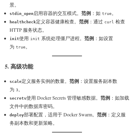
景。
范例
启用容器的交互模式。
：如
。
stdin_open
true
范例
定义容器健康检查。
：通过
检查
healthcheck
curl
HTTP 服务状态。
范例
使用
系统处理僵尸进程。
：如设置
init
init
为
。
true
5. 高级功能
范例
定义服务实例的数量。
：设置服务副本数
scale
为
。
3
范例
使用 Docker Secrets 管理敏感数据。
：如加载
secrets
文件中的数据库密码。
范例
部署配置，适用于 Docker Swarm。
：定义服
deploy
务副本数和更新策略。