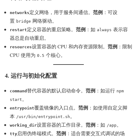
范例
定义网络，用于服务间通信。
：可设
networks
置
网络驱动。
bridge
范例
定义容器的重启策略。
：如
表示容
restart
always
器总是自动重启。
范例
设置容器的 CPU 和内存资源限制。
：限制
resources
CPU 使用为
个核心。
0.5
4. 运行与初始化配置
范例
替代容器的默认启动命令。
：如运行
command
npm
。
start
范例
覆盖镜像的入口点。
：如使用自定义脚
entrypoint
本
。
/usr/bin/entrypoint.sh
范例
设置容器的工作目录。
：如
。
working_dir
/app
范例
启用伪终端模式。
：适合需要交互式调试的场
tty