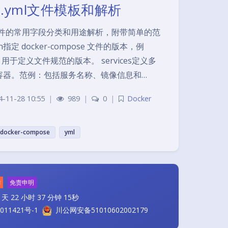
ose.yml文件模板和解析
ose 文件的常用字段分类和用途解析，附带简单的范
on指定 docker-compose 文件的版本，例
：用于定义文件规范的版本。 services定义多
容器。范例：包括服务名称、镜像信息和…
4-11-28 10:55
|
989
|
0
|
Docker
docker-compose
yml
夜间模式
Sans Serif
Serif
作
免责申明
天 22 小时 37 分钟 15秒
浅阴影
深阴影
011421号-1
川公网安备51010602002179