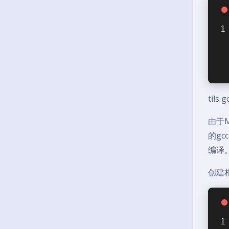
tils 
由于M
的gc
编译
创建