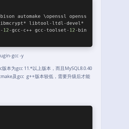
 bison automake \openssl openss
libmcrypt* libtool-ltdl-devel* 
t-
12
-gcc-c++ gcc-toolset-
12
-bin
ugin-gcc -y
版本为gcc 11.*以上版本，而且MySQL8.0.40
cmake及gcc g++版本较低，需要升级后才能