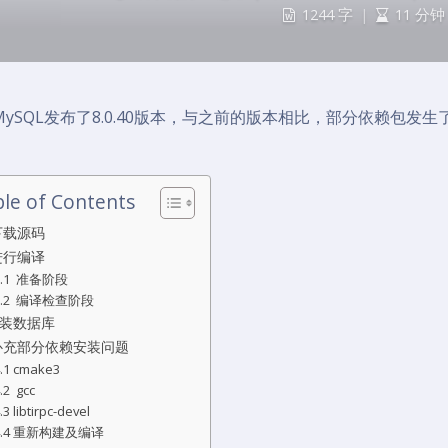
1244 字
|
11 分钟
MySQL发布了8.0.40版本，与之前的版本相比，部分依赖包
le of Contents
 下载源码
 进行编译
2.1 准备阶段
2.2 编译检查阶段
 安装数据库
 补充部分依赖安装问题
.1 cmake3
.2 gcc
.3 libtirpc-devel
4.4 重新构建及编译