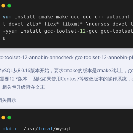
yum
 install cmake make gcc gcc-c++ autoconf
l-devel zlib* fiex* libxml* \ncurses-devel 
-yyum install gcc-toolset-
12
-gcc gcc-toolse
u
gcc-toolset-12-annobin-annocheck gcc-toolset-12-annobin-pl
ySQL从8.0.16版本开始，要求cmake的版本是cmake3以上，gcc
c需要12.*版本，因此如果使用Centos7等较低版本的操作系统，
。相关包升级附在文末
相关目录
mkdir
  /usr/
local
/mysql  