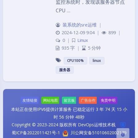
监控系统时，发现该服务器节点
CPU …
装系统的sre运维
|
2024-12-09 9:04
|
899
|
0
|
Linux
935 字
|
5 分钟
CPU100%
linux
夜间模式
服务器
Sans Serif
Serif
浅阴影
深阴影
友情链接
网站地图
留言板
广告合作
免责申明
关闭
日落
暗化
灰度
本站正在使用IPV6提供计算服务
已稳定运行 3 年 74 天 15 小
时 56 分钟 48秒
Copyright © 2023-2024 版权所有 DevOps运维技术栈
蜀ICP备2022011421号-1
川公网安备51010602002179