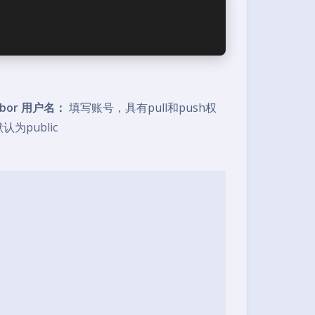
rbor 用户名：
填写账号，具有pull和push权
为public