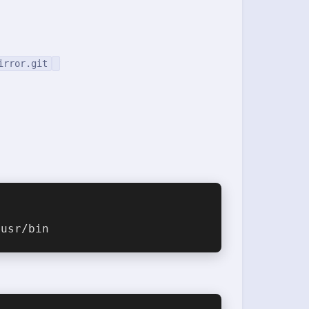
irror.git
/usr/bin