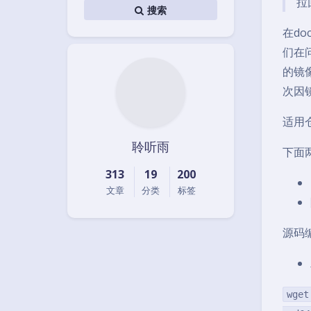
拉
搜索
在d
们在
的镜
次因
适用
聆听雨
下面
313
19
200
文章
分类
标签
源码
wget