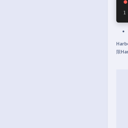
Harb
限
Ha