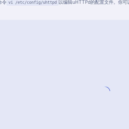
命令
以编辑uHTTPd的配置文件。你可
vi /etc/config/uhttpd