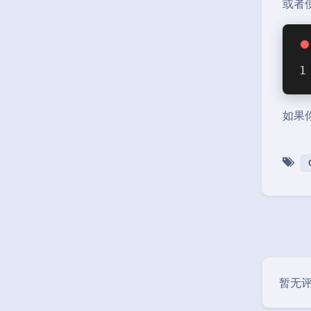
或者使
如果
暂无