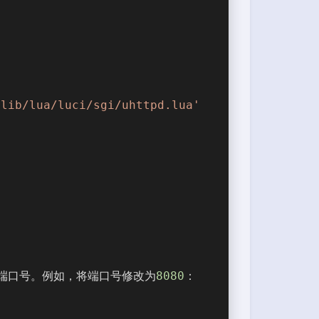
/lib/lua/luci/sgi/uhttpd.lua'
要的新端口号。例如，将端口号修改为
8080
：