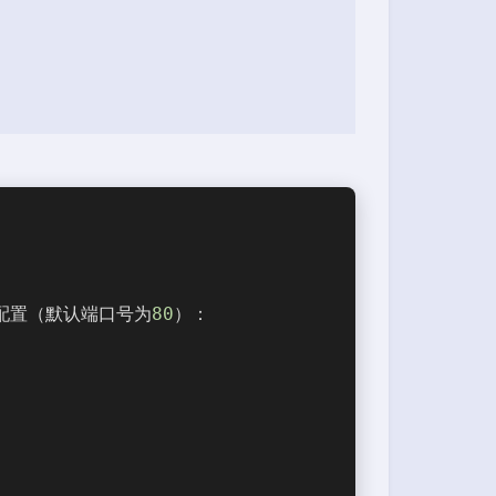
配置（默认端口号为
80
）：