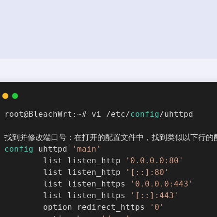
root@BleachWrt:~# vi /etc/
config
/uhttpd
找到并修改端口号：在打开的配置文件中，找到类似以下行的
config
 uhttpd 
'main'
        list listen_http 
'0.0.0.0:80'
        list listen_http 
'[::]:80'
        list listen_https 
'0.0.0.0:443'
        list listen_https 
'[::]:443'
        option redirect_https 
'0'