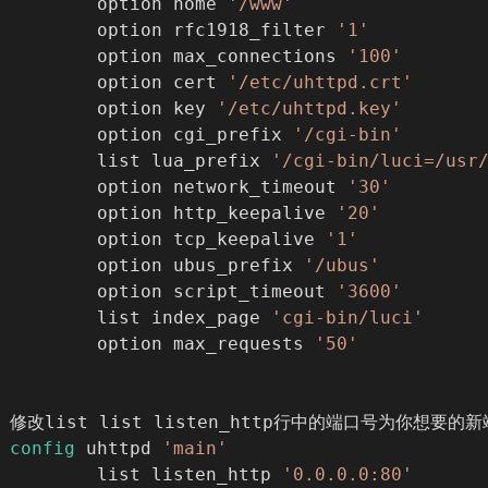
        option home 
'/www'
        option rfc1918_filter 
'1'
        option max_connections 
'100'
        option cert 
'/etc/uhttpd.crt'
        option key 
'/etc/uhttpd.key'
        option cgi_prefix 
'/cgi-bin'
        list lua_prefix 
'/cgi-bin/luci=/usr
        option network_timeout 
'30'
        option http_keepalive 
'20'
        option tcp_keepalive 
'1'
        option ubus_prefix 
'/ubus'
        option script_timeout 
'3600'
        list index_page 
'cgi-bin/luci'
        option max_requests 
'50'
修改list list listen_http行中的端口号为你想
config
 uhttpd 
'main'
        list listen_http 
'0.0.0.0:80'