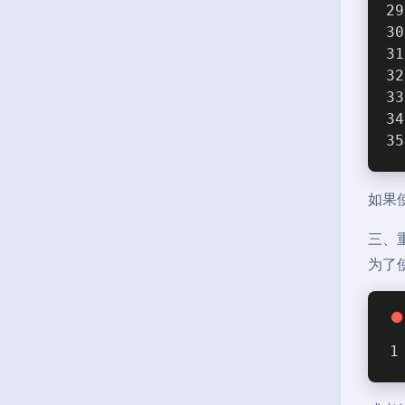
如果使
三、
为了