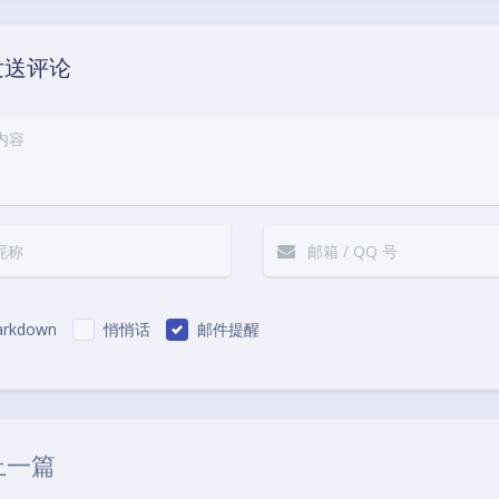
发送评论
rkdown
悄悄话
邮件提醒
|´・ω・)ノ
ヾ
（╯‵□′）╯︵┴
上一篇
(๑•̀ㅁ•́ฅ)
→_