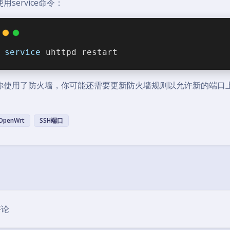
用service命令：
service
 uhttpd restart
你使用了防火墙，你可能还需要更新防火墙规则以允许新的端口
OpenWrt
SSH端口
豆
评论