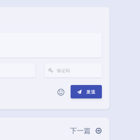
发送
(≧∇≦*)ゝ
(☆ω☆)
─┴
￣﹃￣
(/ω＼)
∠( ᐛ 」∠)＿
下一篇
→
୧(๑•̀⌄•́๑)૭
٩(ˊᗜˋ*)و