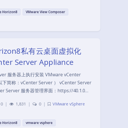
 Horizon8
VMware View Composer
orizon8私有云桌面虚拟化
r Server Appliance
Server 服务器上执行安装 VMware vCenter
下简称：vCenter Server ） vCenter Server
ter Server 服务器管理界面：https://40.1.0…
10
|
1,831
|
0
|
VMware vSphere
 Horizon8
vmware vsphere