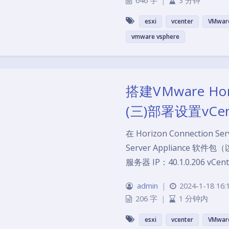
646 字
|
3 分钟
esxi
vcenter
VMware
vmware vsphere
搭建VMware H
(三)部署设置vCente
在 Horizon Connection 
Server Appliance 软件包（以
服务器 IP：40.1.0.206 vCen
admin
|
2024-1-18 16:
206 字
|
1 分钟内
esxi
vcenter
VMware