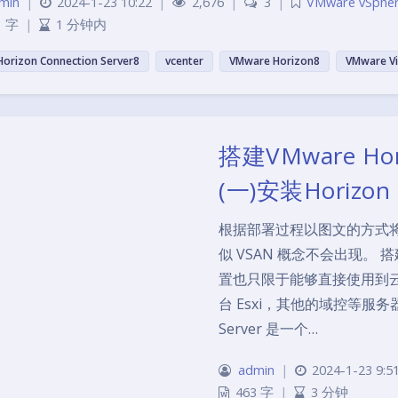
min
|
2024-1-23 10:22
|
2,676
|
3
|
VMware vSphe
1 字
|
1 分钟内
Horizon Connection Server8
vcenter
VMware Horizon8
VMware V
搭建VMware H
(一)安装Horizon C
根据部署过程以图文的方式将 V
似 VSAN 概念不会出现。 
置也只限于能够直接使用到
台 Esxi，其他的域控等服务器
Server 是一个…
admin
|
2024-1-23 9:5
463 字
|
3 分钟