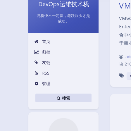
DevOps运维技术栈
VM
跑得快不一定赢，老跌跟头才是
VMw
成功。
Ent
合中
首页
于商
归档
ad
友链
21
RSS
管理
搜索