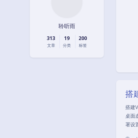
聆听雨
313
19
200
文章
分类
标签
搭建
搭建V
桌面虚
署设置v